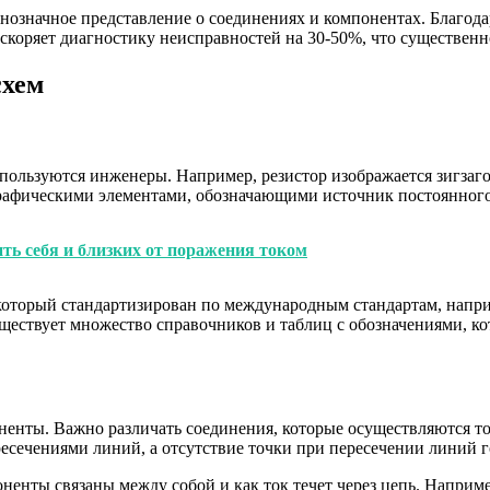
нозначное представление о соединениях и компонентах. Благода
скоряет диагностику неисправностей на 30-50%, что существенн
схем
 пользуются инженеры. Например, резистор изображается зигза
рафическими элементами, обозначающими источник постоянного
ть себя и близких от поражения током
который стандартизирован по международным стандартам, напри
ществует множество справочников и таблиц с обозначениями, ко
нты. Важно различать соединения, которые осуществляются точе
сечениями линий, а отсутствие точки при пересечении линий г
енты связаны между собой и как ток течет через цепь. Наприме