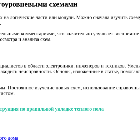
гоуровневыми схемами
х на логические части или модули. Можно сначала изучить схему 
.
тельными комментариями, что значительно улучшает восприятие.
осмотра и анализа схем.
циалистов в области электроники, инженеров и техников. Умени
аходить неисправности. Основы, изложенные в статье, помогаю
емы. Постоянное изучение новых схем, использование справочн
листом.
трукция по правильной укладке теплого пола
ого дома