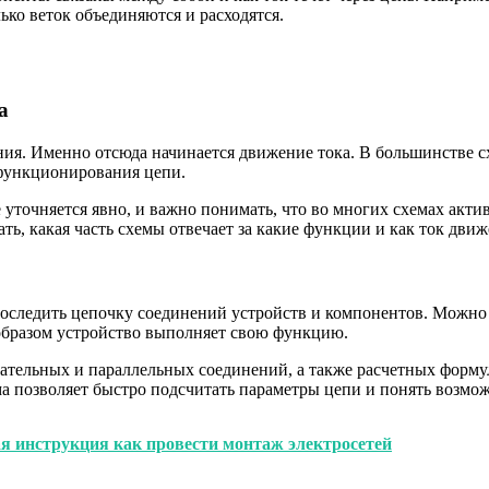
ько веток объединяются и расходятся.
а
ния. Именно отсюда начинается движение тока. В большинстве с
 функционирования цепи.
е уточняется явно, и важно понимать, что во многих схемах акт
ь, какая часть схемы отвечает за какие функции и как ток движ
оследить цепочку соединений устройств и компонентов. Можно 
 образом устройство выполняет свою функцию.
ательных и параллельных соединений, а также расчетных формул
ма позволяет быстро подсчитать параметры цепи и понять возм
я инструкция как провести монтаж электросетей