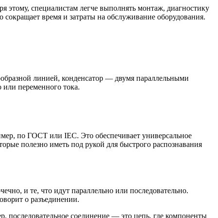
ря этому, специалистам легче выполнять монтаж, диагностику
о сокращает время и затраты на обслуживание оборудования.
гообразной линией, конденсатор — двумя параллельными
 или переменного тока.
мер, по ГОСТ или IEC. Это обеспечивает универсальное
торые полезно иметь под рукой для быстрого распознавания
чно, и те, что идут параллельно или последовательно.
оворит о разъединении.
р, последовательное соединение — это цепь, где компоненты