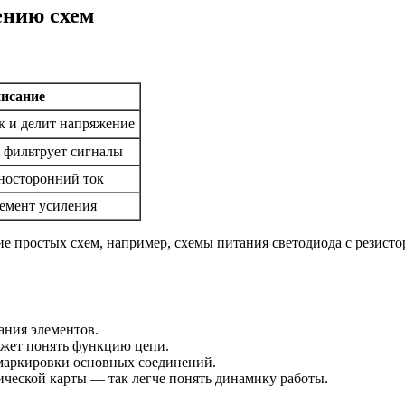
ению схем
исание
к и делит напряжение
 фильтрует сигналы
носторонний ток
емент усиления
е простых схем, например, схемы питания светодиода с резисто
ания элементов.
жет понять функцию цепи.
 маркировки основных соединений.
ической карты — так легче понять динамику работы.