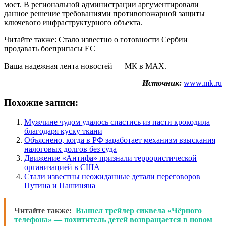
мост. В региональной администрации аргументировали
данное решение требованиями противопожарной защиты
ключевого инфраструктурного объекта.
Читайте также: Стало известно о готовности Сербии
продавать боеприпасы ЕС
Ваша надежная лента новостей — МК в MAX.
Источник:
www.mk.ru
Похожие записи:
Мужчине чудом удалось спастись из пасти крокодила
благодаря куску ткани
Объяснено, когда в РФ заработает механизм взыскания
налоговых долгов без суда
Движение «Антифа» признали террористической
организацией в США
Стали известны неожиданные детали переговоров
Путина и Пашиняна
Читайте также:
Вышел трейлер сиквела «Чёрного
телефона» — похититель детей возвращается в новом