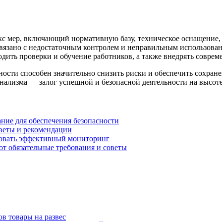
кс мер, включающий нормативную базу, техническое оснащение,
связано с недостаточным контролем и неправильным использова
одить проверки и обучение работников, а также внедрять соврем
ности способен значительно снизить риски и обеспечить сохран
ализма — залог успешной и безопасной деятельности на высоте
ние для обеспечения безопасности
оветы и рекомендации
изовать эффективный мониторинг
т обязательные требования и советы
в товары на развес