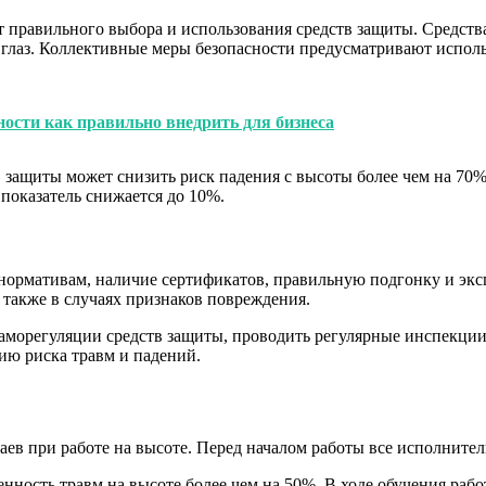
 правильного выбора и использования средств защиты. Средств
и глаз. Коллективные меры безопасности предусматривают испол
ности как правильно внедрить для бизнеса
 защиты может снизить риск падения с высоты более чем на 70%
 показатель снижается до 10%.
 нормативам, наличие сертификатов, правильную подгонку и эк
а также в случаях признаков повреждения.
саморегуляции средств защиты, проводить регулярные инспекци
ию риска травм и падений.
в при работе на высоте. Перед началом работы все исполнител
нность травм на высоте более чем на 50%. В ходе обучения раб