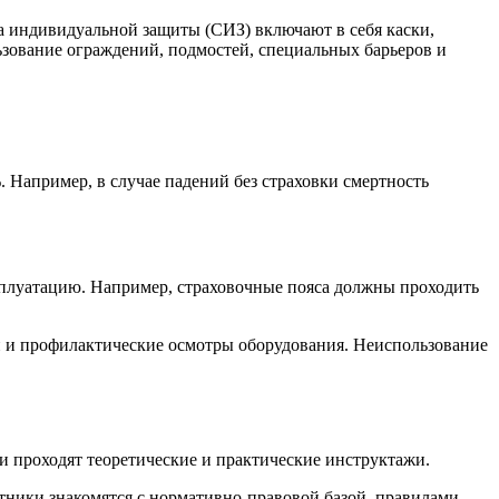
а индивидуальной защиты (СИЗ) включают в себя каски,
ьзование ограждений, подмостей, специальных барьеров и
. Например, в случае падений без страховки смертность
сплуатацию. Например, страховочные пояса должны проходить
и и профилактические осмотры оборудования. Неиспользование
и проходят теоретические и практические инструктажи.
отники знакомятся с нормативно-правовой базой, правилами