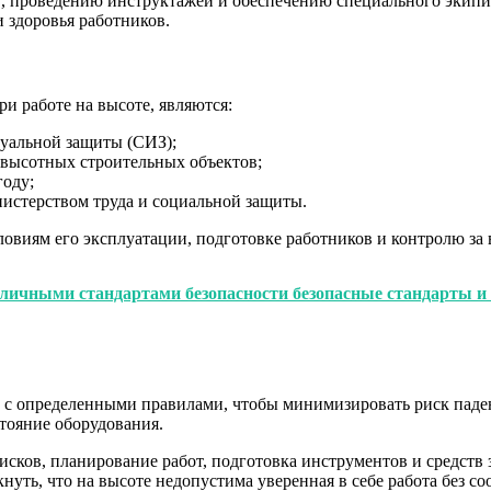
в, проведению инструктажей и обеспечению специального экипи
и здоровья работников.
 работе на высоте, являются:
дуальной защиты (СИЗ);
ысотных строительных объектов;
году;
истерством труда и социальной защиты.
овиям его эксплуатации, подготовке работников и контролю за
зличными стандартами безопасности безопасные стандарты и 
 с определенными правилами, чтобы минимизировать риск падени
тояние оборудования.
сков, планирование работ, подготовка инструментов и средств 
уть, что на высоте недопустима уверенная в себе работа без с