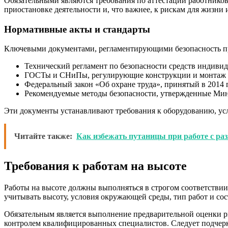
Обязательными являются требования по аттестации работнико
приостановке деятельности и, что важнее, к рискам для жизни 
Нормативные акты и стандарты
Ключевыми документами, регламентирующими безопасность при
Технический регламент по безопасности средств индиви
ГОСТы и СНиПы, регулирующие конструкции и монтаж в
Федеральный закон «Об охране труда», принятый в 2014 
Рекомендуемые методы безопасности, утвержденные Мин
Эти документы устанавливают требования к оборудованию, усл
Читайте также:
Как избежать путаницы при работе с ра
Требования к работам на высоте
Работы на высоте должны выполняться в строгом соответствии
учитывать высоту, условия окружающей среды, тип работ и сос
Обязательным является выполнение предварительной оценки ри
контролем квалифицированных специалистов. Следует подчеркн