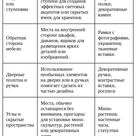
ступени для создания
или
полки,
эффектных световых
ступенями
декоративные
акцентов или скрытых
камни
ячеек для хранения.
Места на внутренней
Рамки с
стороне шкафов,
Обратная
фотографиями,
диванов, ящиков для
сторона
украшения,
размещения ярких
мебели
тканевые
деталей или
вставки
изображений.
Использование
Декоративные
Дверные
необычных элементов
ручки,
полотна и
на дверях или в ручках
контрастные
ручки
помогает сделать их
вставки,
частью дизайна.
росписи
Места, обычно
остающиеся без
Мини-
Углы и
внимания, пригодны
растения,
скрытые
для установки мини-
настенные
пространства
скульптур, растений
часы,
или декоративных
статуэтки
ламп.