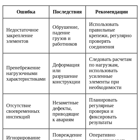
Ошибка
Последствия
Рекомендации
Использовать
Обрушение,
Недостаточное
правильные
падение
закрепление
крепежи, регулярно
грузов и
элементов
проверять
работников
соединения
Следовать расчетам
Деформация
по нагрузкам,
Пренебрежение
или
использовать
нагрузочными
разрушение
усиленные
характеристиками
конструкции
элементы при
необходимости
Планировать
Незаметные
Отсутствие
регулярные
дефекты,
своевременных
проверки и
приводящие
инспекций
фиксировать
к авариям
результаты
Повреждение
Оперативно
Игнорирование