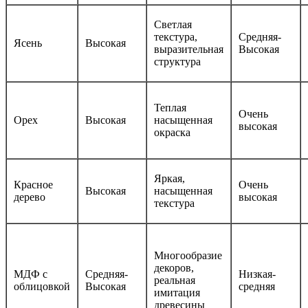
Светлая
текстура,
Средняя-
Ясень
Высокая
выразительная
Высокая
структура
Теплая
Очень
Орех
Высокая
насыщенная
высокая
окраска
Яркая,
Красное
Очень
Высокая
насыщенная
дерево
высокая
текстура
Многообразие
декоров,
МДФ с
Средняя-
Низкая-
реальная
облицовкой
Высокая
средняя
имитация
древесины