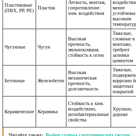
Легкость, монтаж,
воздействи
Пластиковые
Пластик
сопротивление
менее
(ПВХ, PP, PE)
хим. воздействия
устойчивы
высоким
температу
Тяжелые,
Высокая
сложные в
прочность,
монтаже,
Чугунные
Чугун
звукоизоляция,
требуют
стойкость к огню
заливки
цементом
Тяжелые,
Высокая
подверже
механическая
Бетонные
Железобетон
коррозии б
прочность,
защитных
долговечность
покрытий
Стойкость к хим.
воздействию,
Хрупкие,
Керамические
Керамика
антибактериальные
дороже
свойства
Читайте также:
Выбор старых сантехнических систем