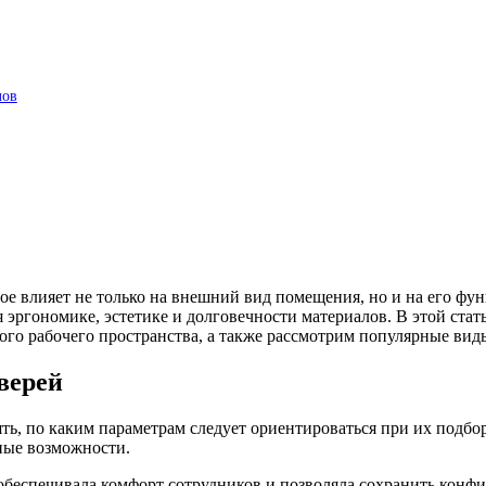
лов
е влияет не только на внешний вид помещения, но и на его фун
 эргономике, эстетике и долговечности материалов. В этой ста
ого рабочего пространства, а также рассмотрим популярные вид
верей
ять, по каким параметрам следует ориентироваться при их подб
ьные возможности.
обеспечивала комфорт сотрудников и позволяла сохранить конф