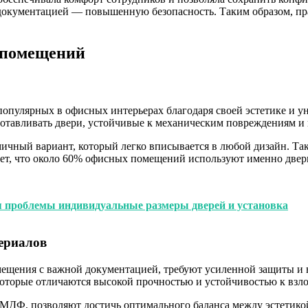
документацией — повышенную безопасность. Таким образом, пр
 помещений
опулярных в офисных интерьерах благодаря своей эстетике и ун
отавливать двери, устойчивые к механическим повреждениям и 
чный вариант, который легко вписывается в любой дизайн. Та
ает, что около 60% офисных помещений используют именно двер
 проблемы индивидуальные размеры дверей и установка
ериалов
мещения с важной документацией, требуют усиленной защиты и 
которые отличаются высокой прочностью и устойчивостью к взло
МДФ, позволяют достичь оптимального баланса между эстетикой