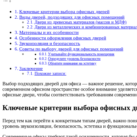
Ключевые критерии выбора офисных дверей
Виды дверей, подходящих для офисных помещений
Двери из древесных материалов (массив и МДФ)
Двери из металлических и комбинированных материа
Материалы и их особенности
Особенности оформления офисных дверей
Звукоизоляция и безопасность
Советы по выбору дверей для офисных помещений
Учитывайте функциональность помещения
Определите уровень безопасности
Обратите внимание на эстетику
Заключение
Похожие записи:
Выбор подходящих дверей для офиса — важное решение, которо
современном офисном пространстве особое внимание уделяется
офисные двери, чтобы соответствовать требованиям современн
Ключевые критерии выбора офисных д
Перед тем как перейти к конкретным типам дверей, важно пон
уровень звукоизоляции, безопасность, эстетика и функционал
Современные офисы требуют такой оснащенности, которая бы 