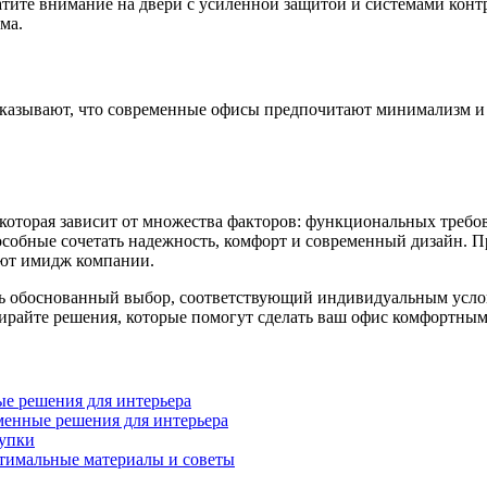
атите внимание на двери с усиленной защитой и системами конт
ма.
казывают, что современные офисы предпочитают минимализм и с
оторая зависит от множества факторов: функциональных требов
пособные сочетать надежность, комфорт и современный дизайн.
ают имидж компании.
ть обоснованный выбор, соответствующий индивидуальным усло
ирайте решения, которые помогут сделать ваш офис комфортным
ые решения для интерьера
енные решения для интерьера
купки
птимальные материалы и советы