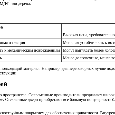
 МДФ или дерева.
ва
Высокая цена, требовательно
ошая изоляция
Меньшая устойчивость к воз
сть к механическим повреждениям
Могут выглядеть более холо
ь
Менее долговечные, менее э
 подходящий материал. Например, для переговорных лучше подо
струкции.
рей
го пространства. Современные производители предлагают широ
ме. Стеклянные двери приобретают все большую популярность б
ескоструйным покрытием для обеспечения приватности. Внутре