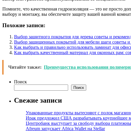
Помните, что качественная гидроизоляция — это не просто доп
выбору и монтажу, вы обеспечите защиту вашей ванной комнат
Похожие записи:
Выбор защитного покрытия для дерева советы и рекомен
Выбор защищенных покрытий для мебели шаги советы и
Как выбрать и правильно использовать ламинат для офи
Как выбрать качественный материал для оконных рам: с
Читайте также:
Преимущества использования полимерн
Поиск
Поиск
Свежие записи
Упакованные продукты вытесняют с полок магазино
Ирак предложил США разрабатывать крупнейшее 
Центробанк выступает за свободу выбора платежны
Afreum запускает Africa Wallet на Stellar