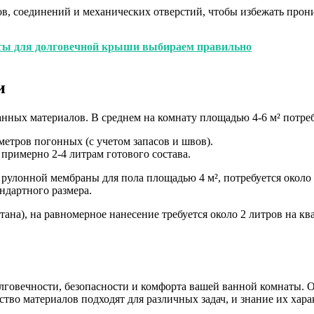
в, соединений и механических отверстий, чтобы избежать прон
ты для долговечной крыши выбираем правильно
и
нных материалов. В среднем на комнату площадью 4-6 м² потреб
етров погонных (с учетом запасов и швов).
 примерно 2-4 литрам готового состава.
рулонной мембраны для пола площадью 4 м², потребуется около
ндартного размера.
ана), на равномерное нанесение требуется около 2 литров на кв
говечности, безопасности и комфорта вашей ванной комнаты. 
ство материалов подходят для различных задач, и знание их ха