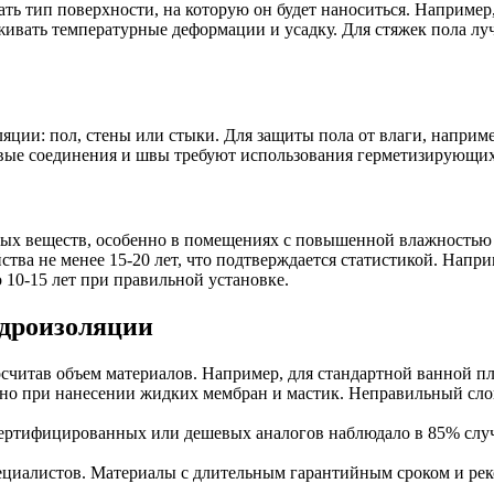
ь тип поверхности, на которую он будет наноситься. Например
ивать температурные деформации и усадку. Для стяжек пола л
ции: пол, стены или стыки. Для защиты пола от влаги, наприм
вые соединения и швы требуют использования герметизирующих
х веществ, особенно в помещениях с повышенной влажностью и
ства не менее 15-20 лет, что подтверждается статистикой. Нап
10-15 лет при правильной установке.
идроизоляции
осчитав объем материалов. Например, для стандартной ванной пл
нно при нанесении жидких мембран и мастик. Неправильный сл
сертифицированных или дешевых аналогов наблюдало в 85% случ
ециалистов. Материалы с длительным гарантийным сроком и ре