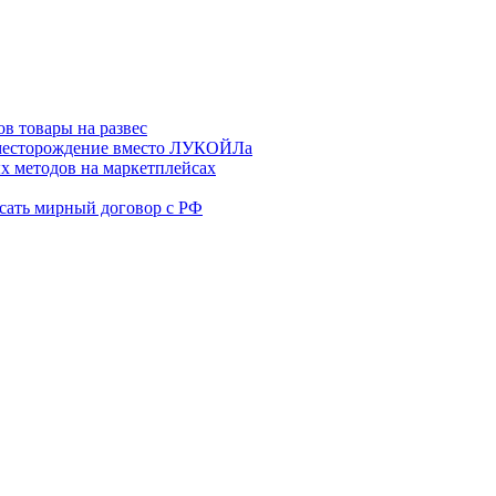
в товары на развес
месторождение вместо ЛУКОЙЛа
х методов на маркетплейсах
сать мирный договор с РФ