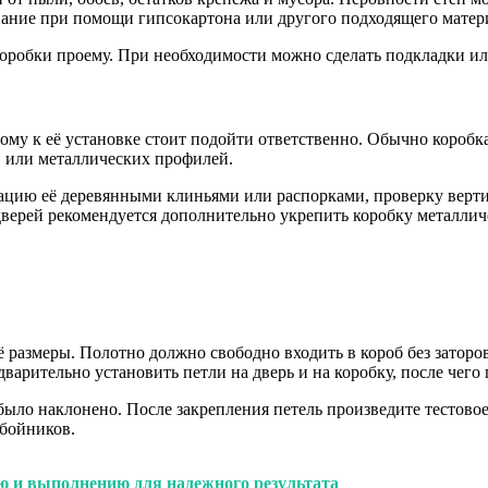
вание при помощи гипсокартона или другого подходящего матер
 коробки проему. При необходимости можно сделать подкладки ил
тому к её установке стоит подойти ответственно. Обычно короб
в или металлических профилей.
цию её деревянными клиньями или распорками, проверку вертик
дверей рекомендуется дополнительно укрепить коробку металли
 её размеры. Полотно должно свободно входить в короб без затор
варительно установить петли на дверь и на коробку, после чего
ыло наклонено. После закрепления петель произведите тестовое
бойников.
ю и выполнению для надежного результата