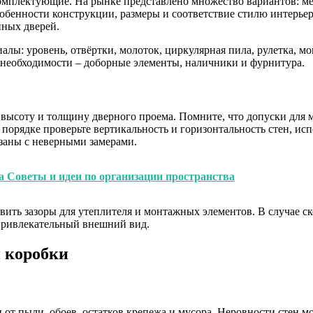
комплектующие. На рынке представлено множество вариантов: м
обенности конструкции, размеры и соответствие стилю интерьер
нных дверей.
лы: уровень, отвёртки, молоток, циркулярная пила, рулетка, мо
 необходимости – доборные элементы, наличники и фурнитура.
 высоту и толщину дверного проема. Помните, что допуски для 
 порядке проверьте вертикальность и горизонтальность стен, ис
заны с неверными замерами.
 Советы и идеи по организации пространства
вить зазоры для утеплителя и монтажных элементов. В случае ск
 привлекательный внешний вид.
й коробки
 от пыли, обоев, остатков крепежа и мусора. Неровности стен