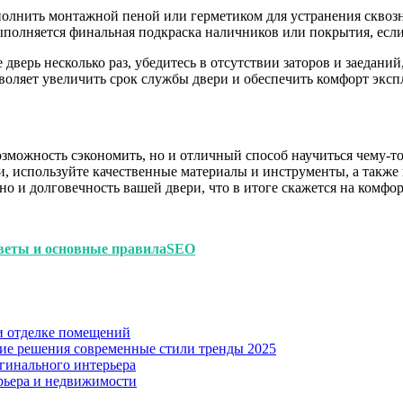
полнить монтажной пеной или герметиком для устранения сквоз
ыполняется финальная подкраска наличников или покрытия, если
 дверь несколько раз, убедитесь в отсутствии заторов и заедан
воляет увеличить срок службы двери и обеспечить комфорт эксп
озможность сэкономить, но и отличный способ научиться чему-то
и, используйте качественные материалы и инструменты, а также 
но и долговечность вашей двери, что в итоге скажется на комфо
оветы и основные правилаSEO
и отделке помещений
кие решения современные стили тренды 2025
гинального интерьера
рьера и недвижимости