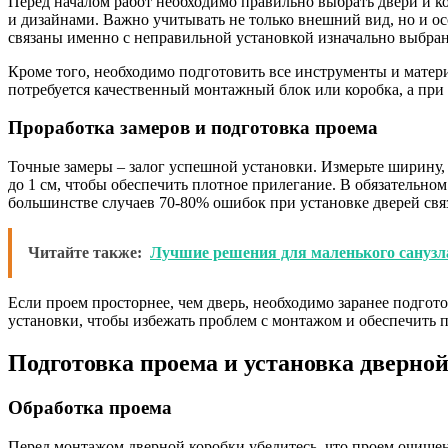
Перед началом работ необходимо правильно выбрать двери и 
и дизайнами. Важно учитывать не только внешний вид, но и ос
связаны именно с неправильной установкой изначально выбра
Кроме того, необходимо подготовить все инструменты и материа
потребуется качественный монтажный блок или коробка, а при
Проработка замеров и подготовка проема
Точные замеры – залог успешной установки. Измерьте ширину,
до 1 см, чтобы обеспечить плотное прилегание. В обязательном
большинстве случаев 70-80% ошибок при установке дверей свя
Читайте также:
Лучшие решения для маленького санузла
Если проем просторнее, чем дверь, необходимо заранее подгото
установки, чтобы избежать проблем с монтажом и обеспечить
Подготовка проема и установка дверно
Обработка проема
Перед монтажом дверной коробки убедитесь, что проем очищен