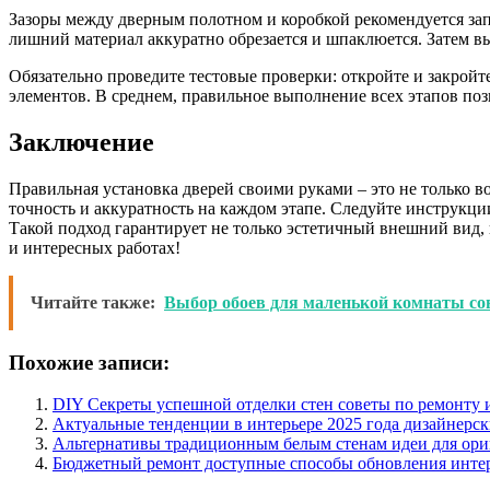
Зазоры между дверным полотном и коробкой рекомендуется за
лишний материал аккуратно обрезается и шпаклюется. Затем в
Обязательно проведите тестовые проверки: откройте и закройте
элементов. В среднем, правильное выполнение всех этапов поз
Заключение
Правильная установка дверей своими руками – это не только в
точность и аккуратность на каждом этапе. Следуйте инструкци
Такой подход гарантирует не только эстетичный внешний вид, 
и интересных работах!
Читайте также:
Выбор обоев для маленькой комнаты с
Похожие записи:
DIY Секреты успешной отделки стен советы по ремонту 
Актуальные тенденции в интерьере 2025 года дизайнерс
Альтернативы традиционным белым стенам идеи для ори
Бюджетный ремонт доступные способы обновления инте