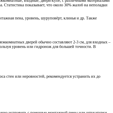
ежкомнатные, входные, двери-купе, с различными материалами
а. Статистика показывает, что около 30% жалоб на неполадки
нтажная пена, уровень, шуруповёрт, клинья и др. Также
межкомнатных дверей обычно составляют 2-3 см, для входных –
пользуя уровень или гидронож для большей точности. В
оса стен или неровностей, рекомендуется устранить их до
 можно исправить с помощью монтажной пены или штукатурки.