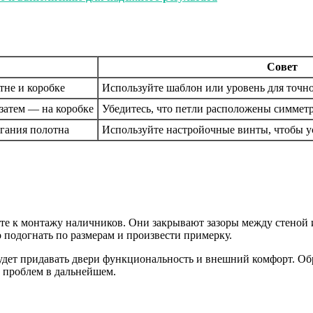
Совет
тне и коробке
Используйте шаблон или уровень для точн
 затем — на коробке
Убедитесь, что петли расположены симмет
егания полотна
Используйте настройочные винты, чтобы ус
айте к монтажу наличников. Они закрывают зазоры между стеной
 подогнать по размерам и произвести примерку.
будет придавать двери функциональность и внешний комфорт. Обр
и проблем в дальнейшем.