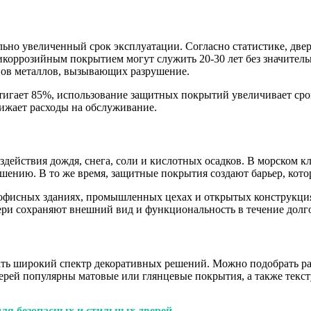
ьно увеличенный срок эксплуатации. Согласно статистике, двери 
икоррозийным покрытием могут служить 20-30 лет без значительн
нов металлов, вызывающих разрушение.
тигает 85%, использование защитных покрытий увеличивает срок
нижает расходы на обслуживание.
йствия дождя, снега, соли и кислотных осадков. В морском клим
ению. В то же время, защитные покрытия создают барьер, кото
офисных зданиях, промышленных цехах и открытых конструкциях
вери сохраняют внешний вид и функциональность в течение долг
ь широкий спектр декоративных решений. Можно подобрать разл
рей популярны матовые или глянцевые покрытия, а также текст
ля безопасных и стильных дверей