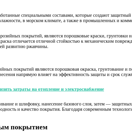
ботанные специальными составами, которые создают защитный 
влажности, в морском климате, а также в промышленных и комме
озийных покрытий, являются порошковые краски, грунтовки на
раска отличается отличной стойкостью к механическим повреж
щей развитию ржавчины.
ийных покрытий являются порошковая окраска, грунтование и
несения напрямую влияет на эффективность защиты и срок служ
изить затраты на отопление и электроснабжение
вание и шлифовку, нанесение базового слоя, затем — защитны
одность и качество покрытия. Благодаря современным технолог
ным покрытием