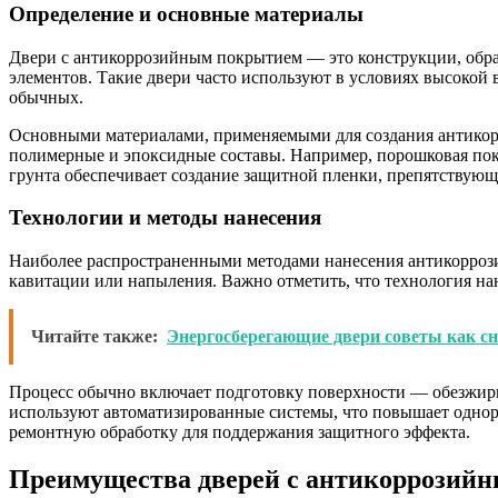
Определение и основные материалы
Двери с антикоррозийным покрытием — это конструкции, обра
элементов. Такие двери часто используют в условиях высокой 
обычных.
Основными материалами, применяемыми для создания антикорр
полимерные и эпоксидные составы. Например, порошковая пок
грунта обеспечивает создание защитной пленки, препятствую
Технологии и методы нанесения
Наиболее распространенными методами нанесения антикорроз
кавитации или напыления. Важно отметить, что технология на
Читайте также:
Энергосберегающие двери советы как сн
Процесс обычно включает подготовку поверхности — обезжири
используют автоматизированные системы, что повышает однор
ремонтную обработку для поддержания защитного эффекта.
Преимущества дверей с антикоррозий