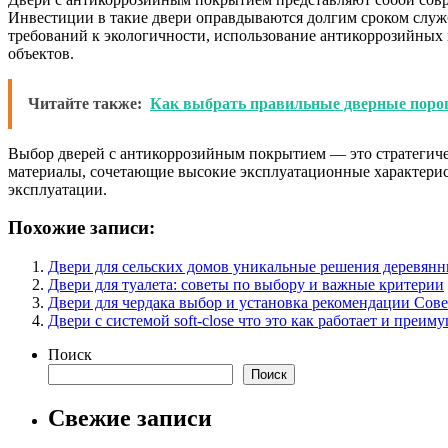
Инвестиции в такие двери оправдываются долгим сроком служ
требований к экологичности, использование антикоррозийных
объектов.
Читайте также:
Как выбрать правильные дверные порог
Выбор дверей с антикоррозийным покрытием — это стратегиче
материалы, сочетающие высокие эксплуатационные характерис
эксплуатации.
Похожие записи:
Двери для сельских домов уникальные решения деревян
Двери для туалета: советы по выбору и важные критерии
Двери для чердака выбор и установка рекомендации Сов
Двери с системой soft-close что это как работает и преи
Поиск
Поиск
Свежие записи