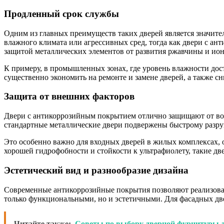
Продленный срок службы
Одним из главных преимуществ таких дверей является значител
влажного климата или агрессивных сред, тогда как двери с ант
защитой металлических элементов от развития ржавчины и ио
К примеру, в промышленных зонах, где уровень влажности дос
существенно экономить на ремонте и замене дверей, а также с
Защита от внешних факторов
Двери с антикоррозийным покрытием отлично защищают от возде
стандартные металлические двери подвержены быстрому разруш
Это особенно важно для входных дверей в жилых комплексах, 
хорошей гидрофобности и стойкости к ультрафиолету, такие д
Эстетический вид и разнообразие дизайна
Современные антикоррозийные покрытия позволяют реализоват
только функциональными, но и эстетичными. Для фасадных две
Читайте также:
Советы по выбору дверной фурнитуры д