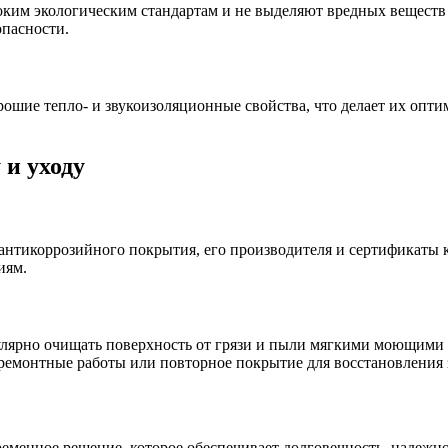
оким экологическим стандартам и не выделяют вредных вещест
опасности.
рошие тепло- и звукоизоляционные свойства, что делает их оп
и уходу
антикоррозийного покрытия, его производителя и сертификаты 
иям.
улярно очищать поверхность от грязи и пыли мягкими моющими 
ремонтные работы или повторное покрытие для восстановления
менное решение, которое обеспечивает долговечность, надежнос