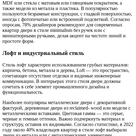
MDF или стекла с матовым или глянцевым покрытием, а
также модели из металла и пластика. В популярностью
пользуются безрамные конструкции, с гладкой поверхностью,
иногда с фотопечатью или встроенной подсветкой. Согласно
опросам, 78% дизайнеров рекомендуют для современных
квартир двери в стиле minimalism без ручек или с
миниатюрными ручками, делая акцент на чистоте линий и
простоте форм.
Лофт и индустриальный стиль
Стиль лофт характерен использованием грубых материалов:
кирпича, бетона, металла и дерева, Loft — это пространство,
сочетающее отсутствие отделки и видимые инженерные
коммуникации. В интерьерах этого стиля двери должны
сочетать в себе элемент промышленного дизайна и
функциональность.
Наиболее популярны металлические двери с декоративной
фактурой, деревянные двери из reclaimed- wood или модели с
металлическими вставками. Цветовая гамма — это серые,
черные и темные оттенки. Важно подчеркнуть материал и
структуру, оставив их видимыми. Согласно статистике, в 2022
году около 40% владельцев квартир в стиле лофт выбирали
двери из металла или с металлическими элементами.