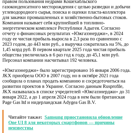
правом пользования недрами Кошехабльского
газоконденсатного месторождения с целью разведки и добычи
углеводородного сырья, поиска и оценки пласта-коллектора
для закачки промышленных и хозяйственно-бытовых стоков.
Компания называет себя крупнейшей в топливно-
энергетическом комплексе Республики Адыгея. Согласно
отчету о финансовых результатах «Южгазэнерджи», в 2024
году ее чистая прибыль выросла в 2,3 раза по сравнению с
2023 годом, до 443 млн руб., а выручка сократилась на 5%, до
1,45 млрд руб. В первом квартале 2025 года чистая прибыль
общества увеличилась в 6 раз год к году, до 45,1 млн руб.
Персонал компании насчитывал 192 человека.
«Южгазэнерджи» было зарегистрировано 16 января 2006 года.
JKX приобрела ООО в 2007 году, но в октябре 2021 года
сообщила о планах продать компанию и сосредоточиться на
развитии проектов в Украине. Согласно данным Rusprofile,
JKX называлась в списке учредителей «Южгазэнерджи» до 31
января 2022, а до 1 апреля 2024 года в нем были британская
Page Gas ltd и нидерландская Adygea Gas B.V.
Читайте также:
Samsung приостановила обновление
One UI 8 для некоторых смартфонов — причины
неизвестны