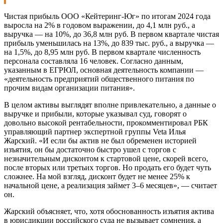
Чистая прибыль ООО «Кейтеринг-Юг» по итогам 2024 года
выросла на 2% в годовом выражении, до 4,1 млн руб., а
выручка — на 10%, до 36,8 млн руб. В первом квартале чистая
прибыль уменьшилась на 13%, до 839 тыс. руб., а выручка —
на 1,5%, до 8,95 млн руб. В первом квартале численность
персонала составляла 16 человек. Согласно данным,
указанным в ЕГРЮЛ, основная деятельность компании —
«деятельность предприятий общественного питания по
прочим видам организации питания».
В целом активы выглядят вполне привлекательно, а данные о
выручке и прибыли, которые указывал суд, говорят о
довольно высокой рентабельности, прокомментировал РБК
управляющий партнер экспертной группы Veta Илья
Жарский. «И если бы актив не был обременен историей
изъятия, он бы достаточно быстро ушел с торгов с
незначительным дисконтом к стартовой цене, скорей всего,
после вторых или третьих торгов. Но продать его будет чуть
сложнее. На мой взгляд, дисконт будет не менее 25% к
начальной цене, а реализация займет 3–6 месяцев», — считает
он.
Жарский объясняет, что, хотя обоснованность изъятия актива
в юрисдикции российского суда не вызывает сомнения, а