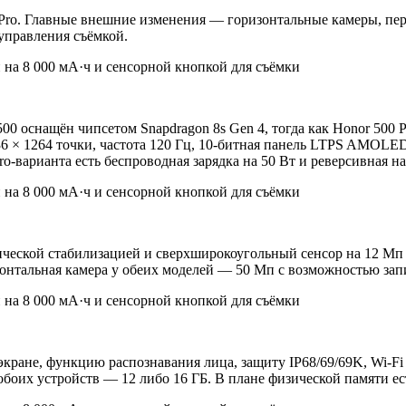
ro. Главные внешние изменения — горизонтальные камеры, перек
 управления съёмкой.
0 оснащён чипсетом Snapdragon 8s Gen 4, тогда как Honor 500 Pr
6 × 1264 точки, частота 120 Гц, 10-битная панель LTPS AMOLED
ro-варианта есть беспроводная зарядка на 50 Вт и реверсивная на
ческой стабилизацией и сверхширокоугольный сенсор на 12 Мп с
онтальная камера у обеих моделей — 50 Мп с возможностью зап
ане, функцию распознавания лица, защиту IP68/69/69K, Wi-Fi 7 
боих устройств — 12 либо 16 ГБ. В плане физической памяти есть