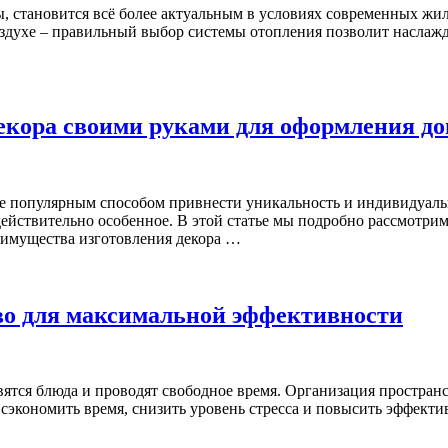
ы, становится всё более актуальным в условиях современных ж
оздухе – правильный выбор системы отопления позволит наслажд
декора своими руками для оформления д
ее популярным способом привнести уникальность и индивидуальн
о действительно особенное. В этой статье мы подробно рассмотр
еимущества изготовления декора …
во для максимальной эффективности
овятся блюда и проводят свободное время. Организация пространст
экономить время, снизить уровень стресса и повысить эффектив