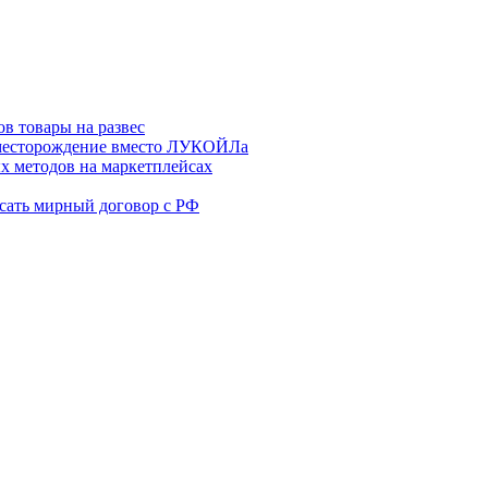
в товары на развес
месторождение вместо ЛУКОЙЛа
х методов на маркетплейсах
сать мирный договор с РФ